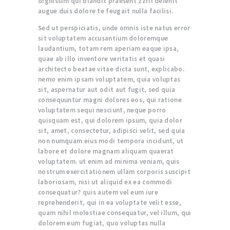
dignissim qui blandit praesent zzril delenit
augue duis dolore te feugait nulla facilisi.
Sed ut perspiciatis, unde omnis iste natus error
sit voluptatem accusantium doloremque
laudantium, totam rem aperiam eaque ipsa,
quae ab illo inventore veritatis et quasi
architecto beatae vitae dicta sunt, explicabo.
nemo enim ipsam voluptatem, quia voluptas
sit, aspernatur aut odit aut fugit, sed quia
consequuntur magni dolores eos, qui ratione
voluptatem sequi nesciunt, neque porro
quisquam est, qui dolorem ipsum, quia dolor
sit, amet, consectetur, adipisci velit, sed quia
non numquam eius modi tempora incidunt, ut
labore et dolore magnam aliquam quaerat
voluptatem. ut enim ad minima veniam, quis
nostrum exercitationem ullam corporis suscipit
laboriosam, nisi ut aliquid ex ea commodi
consequatur? quis autem vel eum iure
reprehenderit, qui in ea voluptate velit esse,
quam nihil molestiae consequatur, vel illum, qui
dolorem eum fugiat, quo voluptas nulla