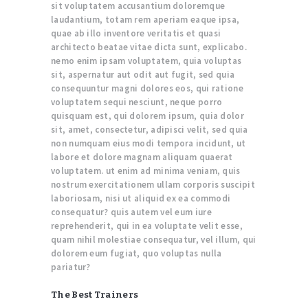
sit voluptatem accusantium doloremque
laudantium, totam rem aperiam eaque ipsa,
quae ab illo inventore veritatis et quasi
architecto beatae vitae dicta sunt, explicabo.
nemo enim ipsam voluptatem, quia voluptas
sit, aspernatur aut odit aut fugit, sed quia
consequuntur magni dolores eos, qui ratione
voluptatem sequi nesciunt, neque porro
quisquam est, qui dolorem ipsum, quia dolor
sit, amet, consectetur, adipisci velit, sed quia
non numquam eius modi tempora incidunt, ut
labore et dolore magnam aliquam quaerat
voluptatem. ut enim ad minima veniam, quis
nostrum exercitationem ullam corporis suscipit
laboriosam, nisi ut aliquid ex ea commodi
consequatur? quis autem vel eum iure
reprehenderit, qui in ea voluptate velit esse,
quam nihil molestiae consequatur, vel illum, qui
dolorem eum fugiat, quo voluptas nulla
pariatur?
The Best Trainers