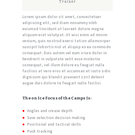
Trainer
Lorem ipsum dolor sit amet, consectetuer
adipiscing elit, sed diam nonummy nibh
euismod tincidunt ut laoreet dolore magna
aliquam erat volutpat. Ut wisi enim ad minim
veniam, quis nostrud exerci tation ullamcorper
suscipit lobortis nisl ut aliquip ex ea commodo
consequat. Duis autem vel eum iriure dolor in
hendrerit in vulputate velit esse molestie
consequat, vel illum dolore eu feugiat nulla
facilisis at vero eros et accumsan et iusto odio
dignissim qui blandit praesent zzril delenit
augue duis dolore te feugait nulla facilisi.
The on Ice Focus of the Camps Is:
Angles and crease depth
Save selection decision making
Positional and tactical skills
Puck tracking