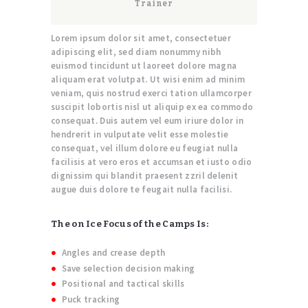
Trainer
Lorem ipsum dolor sit amet, consectetuer
adipiscing elit, sed diam nonummy nibh
euismod tincidunt ut laoreet dolore magna
aliquam erat volutpat. Ut wisi enim ad minim
veniam, quis nostrud exerci tation ullamcorper
suscipit lobortis nisl ut aliquip ex ea commodo
consequat. Duis autem vel eum iriure dolor in
hendrerit in vulputate velit esse molestie
consequat, vel illum dolore eu feugiat nulla
facilisis at vero eros et accumsan et iusto odio
dignissim qui blandit praesent zzril delenit
augue duis dolore te feugait nulla facilisi.
The on Ice Focus of the Camps Is:
Angles and crease depth
Save selection decision making
Positional and tactical skills
Puck tracking