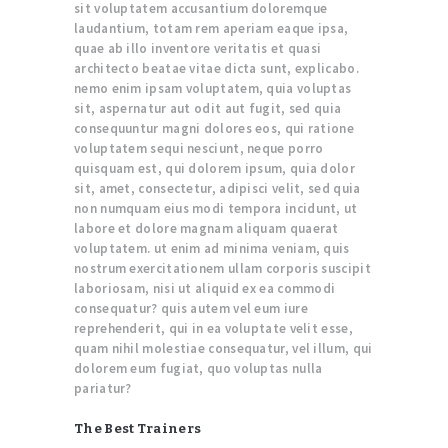
sit voluptatem accusantium doloremque
laudantium, totam rem aperiam eaque ipsa,
quae ab illo inventore veritatis et quasi
architecto beatae vitae dicta sunt, explicabo.
nemo enim ipsam voluptatem, quia voluptas
sit, aspernatur aut odit aut fugit, sed quia
consequuntur magni dolores eos, qui ratione
voluptatem sequi nesciunt, neque porro
quisquam est, qui dolorem ipsum, quia dolor
sit, amet, consectetur, adipisci velit, sed quia
non numquam eius modi tempora incidunt, ut
labore et dolore magnam aliquam quaerat
voluptatem. ut enim ad minima veniam, quis
nostrum exercitationem ullam corporis suscipit
laboriosam, nisi ut aliquid ex ea commodi
consequatur? quis autem vel eum iure
reprehenderit, qui in ea voluptate velit esse,
quam nihil molestiae consequatur, vel illum, qui
dolorem eum fugiat, quo voluptas nulla
pariatur?
The Best Trainers