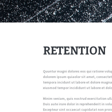
RETENTION
Quuntur magni dolores eos qui ratione volu
dolorem ipsum quiaolor sit amet, consectet
tempora incidunt ut labore et dolore magnam
eiusmod tempor incididunt ut labore et dol
Minim veniam, quis nostrud exercitation ul
Duis aute irure dolor in reprehenderit in volu
Excepteur sint occaecat cupidatat non proide