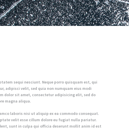
ptatem sequi nesciunt. Neque porro quisquam est, qui
ur, adipisci velit, sed quia non numquam eius modi
 dolor sit amet, consectetur adipisicing elit, sed do
ore magna aliqua.
lamco laboris nisi ut aliquip ex ea commodo consequat.
ptate velit esse cillum dolore eu fugiat nulla pariatur.
nt, sunt in culpa qui officia deserunt mollit anim id est