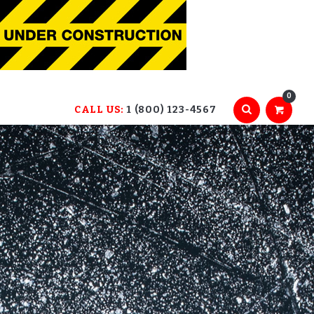
0
CALL US:
1 (800) 123-4567