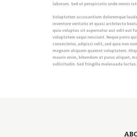
laborum. Sed ut perspiciatis unde omnis iste
Voluptatem accusantium doloremque laudan
inventore veritatis et quasi architecto be
quia voluptas sit aspernatur aut odit aut f
voluptatem sequi nesciunt. Neque porro qui
consectetur, adipisci velit, sed quia non n
magnam aliquam quaerat voluptatem. Aliqu
mauris enim, bibendum at purus aliquet, max
sollicitudin. Sed fringilla malesuada luctus.
AB