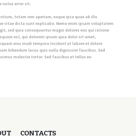
 natus error sit.
tium, totam rem aperiam, eaque ipsa quae ab illo
atae vitae dicta sunt explicabo. Nemo enim ipsam voluptatem
ugit, sed quia consequuntur magni dolores eos qui ratione
squam est, qui dolorem ipsum quia dolor sit amet,
umquam eius modi tempora incidunt ut labore et dolore
am bibendum lacus quis nulla dignissim faucibus. Sed
imus molestie tortor. Sed faucibus et tellus eu
OUT
CONTACTS